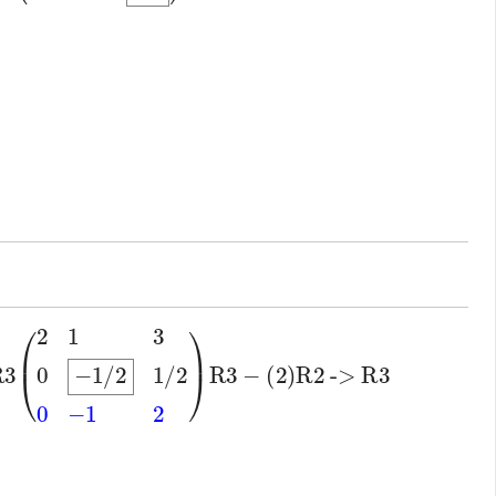
R3
->
R3
-
(2)
R2
(
-1/2
-1
2
2
1
)
3
1/2
0
0