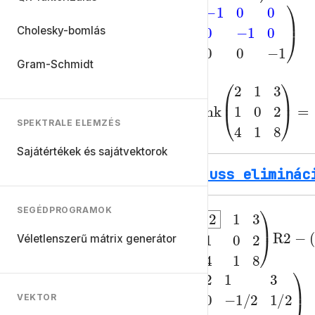
Cholesky-bomlás
(
-1
-1
0
0
0
0
0
-1
0
)
Gram-Schmidt
rank
2
4
1
8
(
)
2
=
1
3
1
SPEKTRALE ELEMZÉS
Sajátértékek és sajátvektorok
Gauss eliminác
SEGÉDPROGRAMOK
R2
->
R2
-
Véletlenszerű mátrix generátor
(
2
4
2
1
1
8
3
)
1
0
VEKTOR