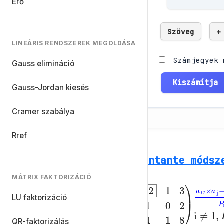
Erő
Szöveg
+
LINEÁRIS RENDSZEREK MEGOLDÁSA
Számjegyek 
Gauss elimináció
Kiszámítja
Gauss-Jordan kiesés
Cramer szabálya
Rref
Montante módsz
MÁTRIX FAKTORIZÁCIÓ
LU faktorizáció
i
a
≠
11
1
a
1
1
×
a
i,1
(
2
4
2
1
1
8
3
)
1
0
QR-faktorizálás