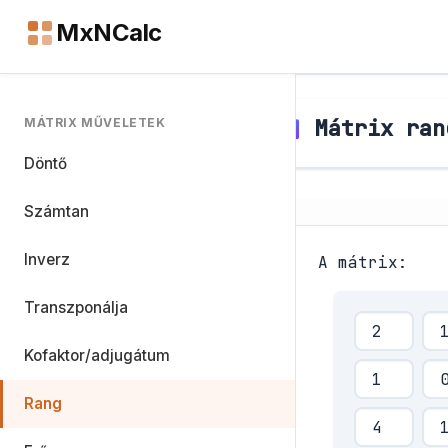
MxNCalc
Mátrix ran
MÁTRIX MŰVELETEK
Döntő
Számtan
Inverz
A mátrix:
Transzponálja
Kofaktor/adjugátum
Rang