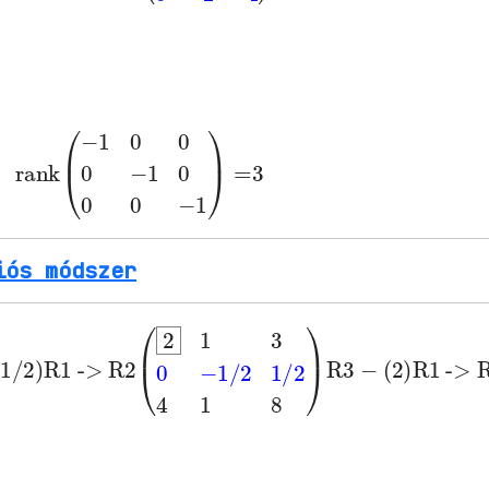
3
0
rank
-1
0
0
0
(
-1
-1
)
0
=
0
0
iós módszer
(1/2)
R1
R3
->
R3
-
(2)
R1
(
-1/2
2
1
1/2
3
0
4
1
8
)