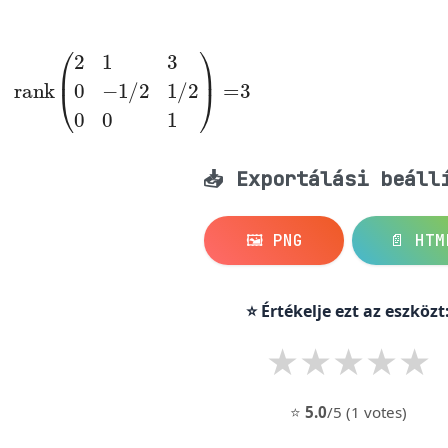
)
3
0
rank
-1/2
1/2
(
2
1
0
3
0
0
1
)
=
📥 Exportálási beáll
🖼️ PNG
📄 HTM
⭐ Értékelje ezt az eszközt
★
★
★
★
★
⭐
5.0
/5 (1 votes)