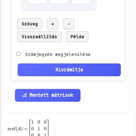
Szöveg
+
-
Visszaállítás
Példa
Számjegyek megjelenítése
Kiszámítja
📐 Mentett mátrixok
rref
A
)
=
(
[
0
1
0
0
0
0
1
0
]
1