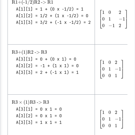
R1
->
R1
+
(-1/2)
R2
A[1][1] = 1 + (0 x -1/2) = 1
A[1][2] = 1/2 + (1 x -1/2) = 0
A[1][3] = 3/2 + (-1 x -1/2) = 2
[
-1
1
0
0
-1
2
0
2
1
]
R3
->
R3
+
(1)
R2
A[3][1] = 0 + (0 x 1) = 0
A[3][2] = -1 + (1 x 1) = 0
A[3][3] = 2 + (-1 x 1) = 1
[
-1
1
0
0
0
2
1
0
]
1
R3
×
(1)
R3
->
R3
A[3][1] = 0 x 1 = 0
A[3][2] = 0 x 1 = 0
A[3][3] = 1 x 1 = 1
[
-1
1
0
0
0
2
1
0
]
1