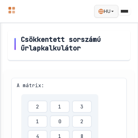
HU
Csökkentett sorszámú
űrlapkalkulátor
A mátrix: