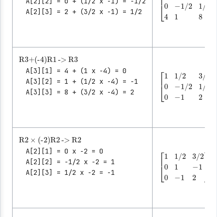
A[2][2] = 0 + (1/2 x -1) = -1/2
A[2][3] = 2 + (3/2 x -1) = 1/2
[
-1/2
1
1/2
1/2
3/2
4
1
0
8
]
R3
->
R3
+
(-4)
R1
A[3][1] = 4 + (1 x -4) = 0
A[3][2] = 1 + (1/2 x -4) = -1
A[3][3] = 8 + (3/2 x -4) = 2
[
-1/2
1
1/2
1/2
3/2
0
-1
0
2
]
R2
->
R2
×
(-2)
R2
A[2][1] = 0 x -2 = 0
A[2][2] = -1/2 x -2 = 1
A[2][3] = 1/2 x -2 = -1
[
1
1
-1
1/2
0
-1
3/2
2
]
0