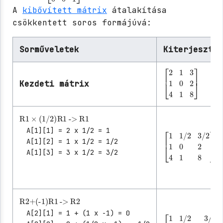
A
kibővített mátrix
átalakítása
csökkentett soros formájúvá:
Sorműveletek
Kiterjesztet
Kezdeti mátrix
[
2
2
4
1
1
3
8
1
]
0
R1
->
R1
×
(1/2)
R1
A[1][1] = 2 x 1/2 = 1
A[1][2] = 1 x 1/2 = 1/2
A[1][3] = 3 x 1/2 = 3/2
[
0
1
2
1/2
4
1
8
3/2
]
1
R2
->
R2
+
(-1)
R1
A[2][1] = 1 + (1 x -1) = 0