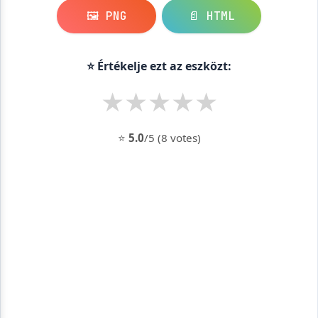
🖼️ PNG
📄 HTML
⭐ Értékelje ezt az eszközt:
★
★
★
★
★
⭐
5.0
/5 (8 votes)