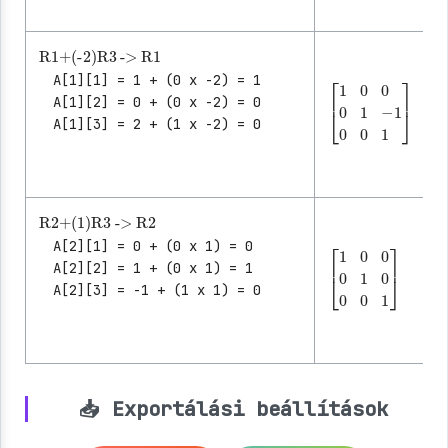
R1
->
R1
+
(-2)
R3
A[1][1] = 1 + (0 x -2) = 1
A[1][2] = 0 + (0 x -2) = 0
A[1][3] = 2 + (1 x -2) = 0
[
-1
1
0
0
0
0
1
0
]
1
R2
->
R2
+
(1)
R3
A[2][1] = 0 + (0 x 1) = 0
A[2][2] = 1 + (0 x 1) = 1
A[2][3] = -1 + (1 x 1) = 0
[
0
1
0
0
0
0
1
0
]
1
📥 Exportálási beállítások