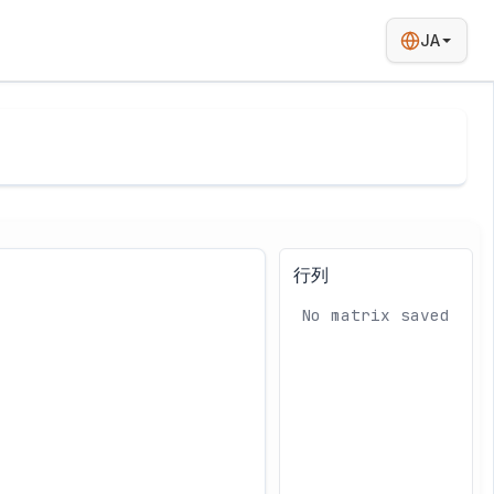
JA
行列
No matrix saved