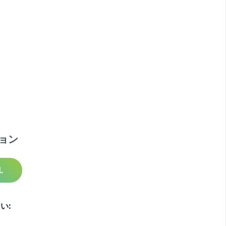
ョン
L
い: