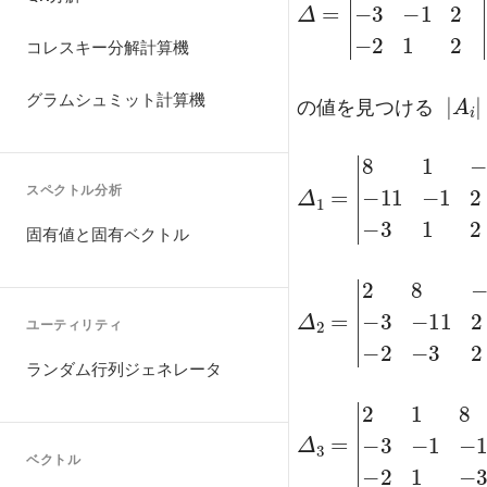
Δ
=
|
-2
2
1
1
2
-1
|
-3
-
コレスキー分解計算機
=
-1
|
A
i
|
グラムシュミット計算機
の値を見つける
スペクトル分析
Δ
1
=
|
-3
8
1
1
2
-1
|
-11
固有値と固有ベクトル
=
-2
ユーティリティ
Δ
2
=
|
-3
2
2
8
|
-1
-3
-
=
-3
ランダム行列ジェネレータ
ベクトル
Δ
3
=
|
-2
2
1
1
-3
8
-3
|
-1