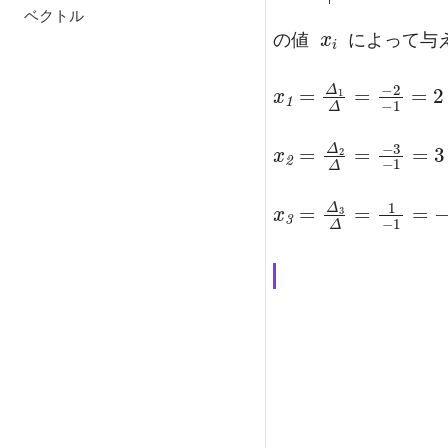
=
1
x
i
ベクトル
の値
によって与
x
-1
1
=
=
2
Δ
1
Δ
=
-2
x
-1
2
=
=
3
Δ
2
Δ
=
-3
x
-1
3
=
=
-1
Δ
3
Δ
=
1