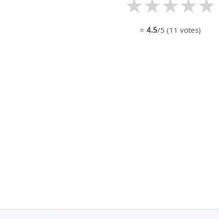
★
★
★
★
★
⭐
4.5
/5 (11 votes)