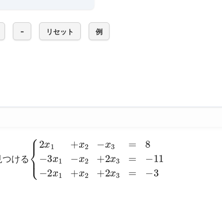
-
リセット
例
見つける
{
x
-2
2
2
x
x
+
1
1
2
+
+
x
x
x
3
2
2
=
+
-
-11
2
x
x
3
3
=
=
8
-3
-3
x
1
-