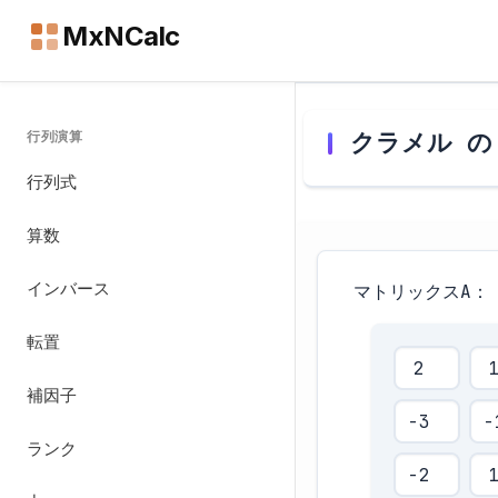
MxNCalc
クラメル の
行列演算
行列式
算数
インバース
マトリックスA：
転置
補因子
ランク