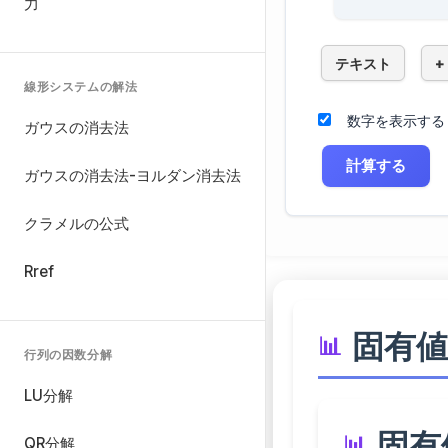
力
テキスト
+
線形システムの解法
数字を表示する
ガウスの消去法
計算する
ガウスの消去法-ヨルダン消去法
クラメルの公式
Rref
固有値
行列の因数分解
LU分解
固有
QR分解