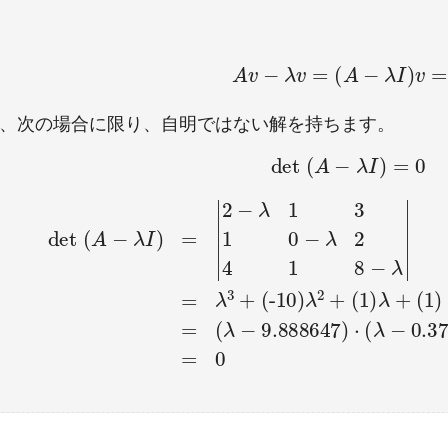
A
v
=
λ
v
A
v
-
λ
v
=
(
A
-
λ
I
)
v
=
0
、次の場合に限り、自明ではない解を持ちます。
det
(
A
-
λ
I
)
=
0
det
(
(
A
λ
-
-
9.888647
λ
I
)
=
2
-
λ
1
3
)
1
⋅
(
0
λ
-
-
λ
0.378517
2
4
1
8
-
λ
=
λ
)
⋅
3
(
λ
+