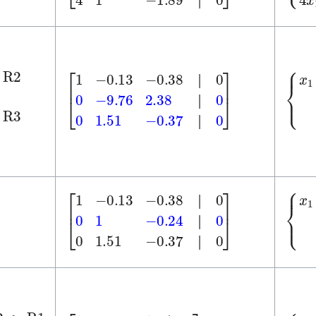
│
│
│
1
│
1
│
│
{
-0
-9
x
x
2
[
-0.38
-9.76
-0.37
1
-0.13
│
2.38
0
│
0
0
]
│
0
0
1.51
│
│
│
│
│
│
{
-0
-0
-0
x
[
-0.38
-0.24
-0.37
1
-0.13
│
│
│
0
0
0
0
0
]
1
1.51
│
│
│
3)
×
R2