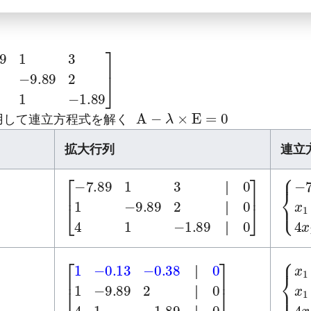
89
7.89
2
4
1
1
3
-1.89
1
]
A
-
λ
×
E
=
0
用して連立方程式を解く
拡大行列
連立
│
│
│
{
-9
-1
-
[
-9.89
-7.89
2
│
1
0
3
4
│
1
0
-1.89
1
│
0
]
│
│
│
│
│
│
{
-0
-9
-1
x
[
-0.38
-9.89
-1.89
1
-0.13
│
2
│
0
│
0
1
0
]
4
1