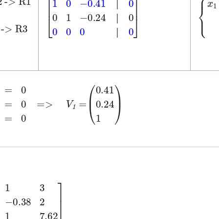
│
)
×
R2
│
│
{
-0
x
[
-0.41
-0.24
1
0
│
│
0
0
0
0
1
0
0
│
0
]
│
│
│
=>
V
=
1
3
x
=
3
0
=
x
0
2
(
0.41
0.24
1
)
38
.62
2
1
4
3
1
1
7.62
]