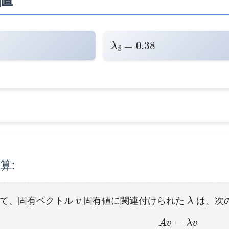
λ
0.38
2
=
算:
v
λ
いて、固有ベクトル
固有値に関連付けられた
は、次