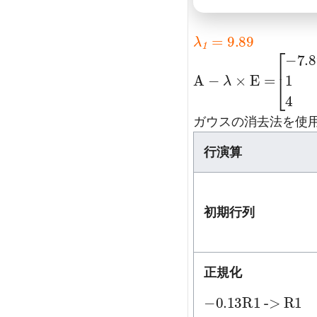
λ
9.89
1
=
A
-
λ
×
E
=
[
-9.
-
ガウスの消去法を使
行演算
初期行列
正規化
-0.13
->
R1
R1