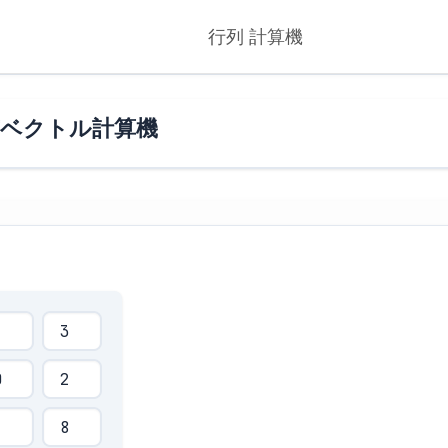
行列 計算機
有ベクトル計算機