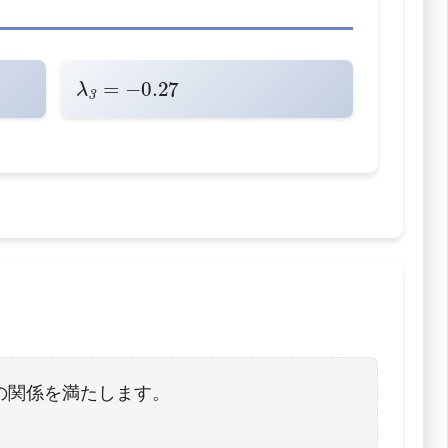
λ
-0.27
3
=
の関係を満たします。