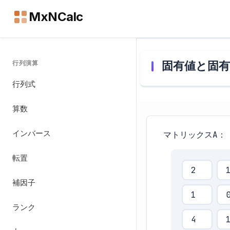
MxNCalc
固有値と固
行列演算
行列式
算数
インバース
マトリックスA：
転置
補因子
ランク