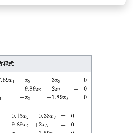
方程式
.89
.89
7.89
x
x
2
3
x
+
=
1
2
0
+
x
x
3
2
=
+
0
3
4
x
x
3
1
=
+
0
x
x
2
1
.38
.89
.89
1
-0.13
x
x
x
3
2
3
=
+
=
0
2
0
x
x
x
2
1
3
=
0
4
x
1
+
x
2