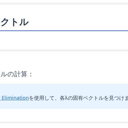
ベクトル
トルの計算：
 Elimination
を使用して、各λの固有ベクトルを見つけ