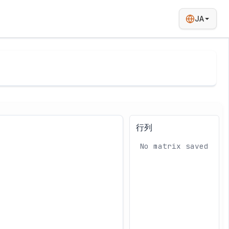
JA
行列
No matrix saved