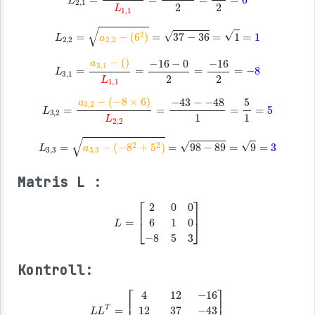
L
2
,
1
=
a
2
,
1
−
(
)
L
1
,
1
=
12
−
0
2
=
12
2
=
6
L
2
,
2
=
a
2
,
2
−
(
6
2
)
=
37
−
36
=
1
=
1
L
3
,
1
=
a
3
,
1
−
(
)
L
1
,
1
=
−
16
−
0
2
=
−
16
2
=
−
8
L
3
,
2
=
a
3
,
2
−
(
−
8
×
6
)
L
2
,
2
=
−
43
−
−
48
1
=
5
1
=
5
L
3
,
3
=
a
3
,
3
−
(
−
8
2
+
5
2
)
=
98
−
89
=
9
=
3
Matris L :
L
=
[
2
0
0
6
1
0
−
8
5
3
]
Kontroll:
L
L
T
=
[
4
12
−
16
12
37
−
43
−
16
−
43
98
]