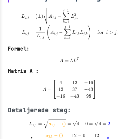
(
±
)
A
j
,
j
−
∑
k
=
1
1
j
L
−
i
1
,
L
k
j
L
,
j
k
L
,
2
j
k
L
,
)
i
j
for
,
=
j
=
1
L
i
j
>
,
j
j
.
(
A
i
,
j
−
∑
k
=
1
j
−
Formel:
A
=
L
L
T
Matris A :
A
=
[
4
12
−
16
12
37
−
43
−
16
−
43
98
]
Detaljerade steg:
L
1
,
1
=
a
1
,
1
−
(
)
=
4
−
0
=
4
=
2