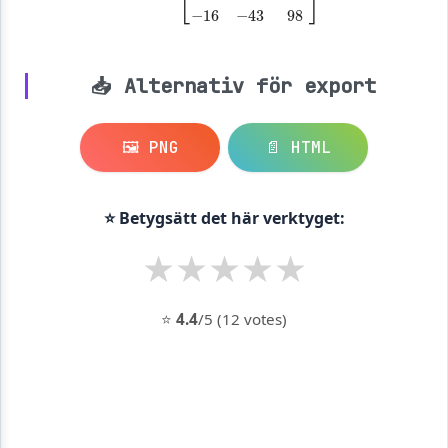
📥 Alternativ för export
🖼️ PNG
📄 HTML
⭐ Betygsätt det här verktyget:
★
★
★
★
★
⭐
4.4
/5 (12 votes)