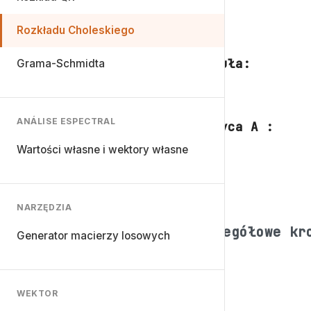
Rozkładu Choleskiego
Formuła:
Grama-Schmidta
ANÁLISE ESPECTRAL
Matryca A :
Wartości własne i wektory własne
NARZĘDZIA
Szczegółowe kr
Generator macierzy losowych
WEKTOR