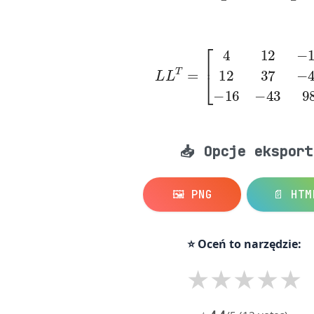
L
L
T
=
[
4
12
−
16
12
37
−
43
−
📥 Opcje eksport
🖼️ PNG
📄 HTM
⭐ Oceń to narzędzie:
★
★
★
★
★