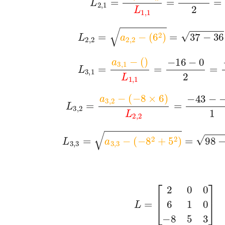
L
2
,
1
=
a
2
,
1
−
(
)
L
1
,
1
=
12
L
2
,
2
=
a
2
,
2
−
(
6
2
)
=
37
L
3
,
1
=
a
3
,
1
−
(
)
L
1
,
1
=
−
16
−
L
3
,
2
=
a
3
,
2
−
(
−
8
×
6
)
L
2
,
2
=
−
L
3
,
3
=
a
3
,
3
−
(
−
8
2
+
5
2
)
=
L
=
[
2
0
0
6
1
0
−
8
5