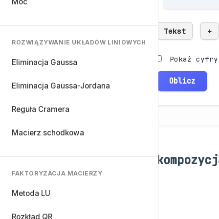
Moc
Tekst
+
ROZWIĄZYWANIE UKŁADÓW LINIOWYCH
Pokaż cyfry
Eliminacja Gaussa
Oblicz
Eliminacja Gaussa-Jordana
Reguła Cramera
Macierz schodkowa
Dekompozycj
FAKTORYZACJA MACIERZY
L
j
,
j
=
(
±
)
A
Metoda LU
Rozkład QR