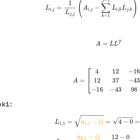
A
=
L
L
T
A
=
[
4
12
−
16
12
37
−
43
−
1
oki:
L
1
,
1
=
a
1
,
1
−
(
)
=
4
−