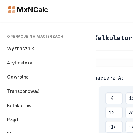
MxNCalc
Kalkulator
OPERACJE NA MACIERZACH
Wyznacznik
Arytmetyka
Odwrotna
macierz A:
Transponować
Kofaktorów
Rząd