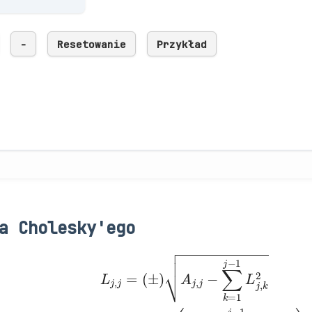
-
Resetowanie
Przykład
a Cholesky'ego
j
,
j
−
∑
k
=
1
j
−
1
L
j
,
k
2
L
i
,
for
j
i
=
>
1
j
L
.
j
,
j