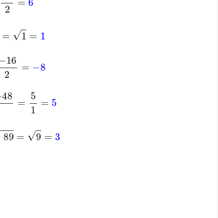
−
0
2
=
12
2
=
6
−
36
=
1
=
1
0
2
=
−
16
2
=
−
8
43
−
−
48
1
=
5
1
=
5
98
−
89
=
9
=
3
3
]