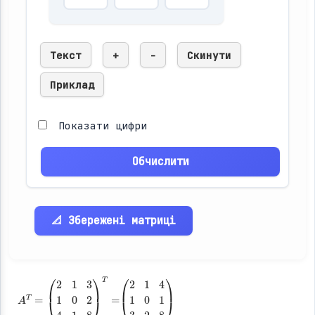
Текст
+
-
Скинути
Приклад
Показати цифри
Обчислити
📐 Збережені матриці
(
3
2
2
1
8
4
)
1
0
1