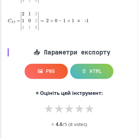
2
×
0
-
1
×
1
-1
C
3
3
=
=
|
2
2
4
1
1
3
8
1
|
0
=
📥 Параметри експорту
🖼️ PNG
📄 HTML
⭐ Оцініть цей інструмент:
★
★
★
★
★
⭐
4.6
/5 (8 votes)