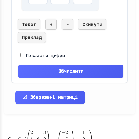
Текст
+
-
Скинути
Приклад
Показати цифри
Обчислити
📐 Збережені матриці
C
=