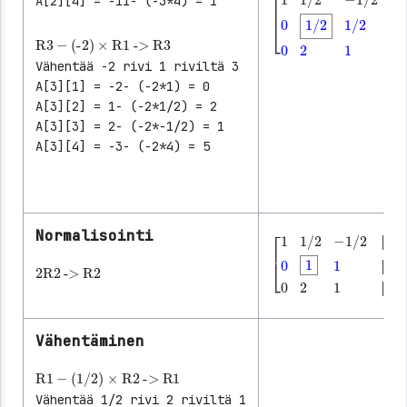
A[2][4] = -11- (-3*4) = 1
│
│
│
R3
-
(-2)
×
R1
->
R3
[
1
1/2
-1/2
│
4
0
1/2
│
│
Vähentää -2 rivi 1 riviltä 3
A[3][1] = -2- (-2*1) = 0
│
A[3][2] = 1- (-2*1/2) = 2
A[3][3] = 2- (-2*-1/2) = 1
A[3][4] = -3- (-2*4) = 5
Normalisointi
│
2
R2
->
R2
│
│
[
1
1/2
-1/2
│
4
0
1
1
│
│
│
Vähentäminen
R1
-
(1/2)
×
R2
->
R1
Vähentää 1/2 rivi 2 riviltä 1