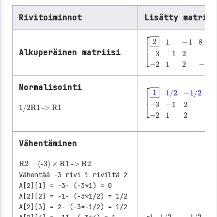
Rivitoiminnot
Lisätty matriis
Alkuperäinen matriisi
[
2
1
-1
8
-3
-1
2
-11
Normalisointi
│
1/2
R1
->
R1
│
│
[
1
1/2
-1/2
│
4
-3
-
│
│
│
Vähentäminen
R2
-
(-3)
×
R1
->
R2
Vähentää -3 rivi 1 riviltä 2
A[2][1] = -3- (-3*1) = 0
A[2][2] = -1- (-3*1/2) = 1/2
A[2][3] = 2- (-3*-1/2) = 1/2