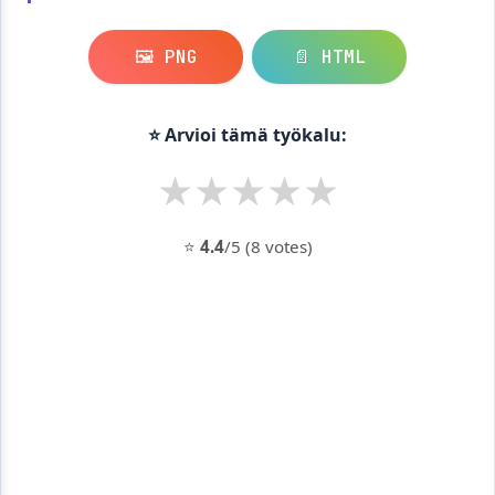
🖼️ PNG
📄 HTML
⭐ Arvioi tämä työkalu:
★
★
★
★
★
⭐
4.4
/5 (8 votes)