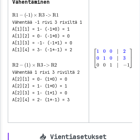
Vähentäminen
R1
-
(-1)
×
R3
->
R1
Vähentää -1 rivi 3 riviltä 1
A[1][1] = 1- (-1*0) = 1
A[1][2] = 0- (-1*0) = 0
A[1][3] = -1- (-1*1) = 0
A[1][4] = 3- (-1*-1) = 2
│
│
│
R2
-
(1)
×
R3
->
R2
[
1
0
0
│
2
0
1
0
│
3
0
0
1
│
-
│
│
Vähentää 1 rivi 3 riviltä 2
│
A[2][1] = 0- (1*0) = 0
A[2][2] = 1- (1*0) = 1
A[2][3] = 1- (1*1) = 0
A[2][4] = 2- (1*-1) = 3
📥 Vientiasetukset