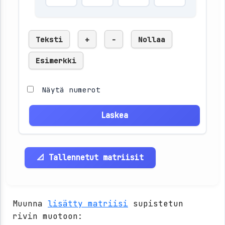
Teksti
+
-
Nollaa
Esimerkki
Näytä numerot
Laskea
📐 Tallennetut matriisit
Muunna
lisätty matriisi
supistetun
rivin muotoon: