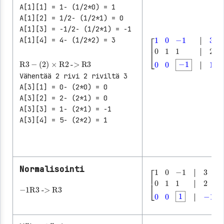
A[1][1] = 1- (1/2*0) = 1
A[1][2] = 1/2- (1/2*1) = 0
A[1][3] = -1/2- (1/2*1) = -1
A[1][4] = 4- (1/2*2) = 3
│
│
│
R3
-
(2)
×
R2
->
R3
[
1
0
-1
│
3
0
1
1
│
2
0
0
-
│
│
Vähentää 2 rivi 2 riviltä 3
│
A[3][1] = 0- (2*0) = 0
A[3][2] = 2- (2*1) = 0
A[3][3] = 1- (2*1) = -1
A[3][4] = 5- (2*2) = 1
Normalisointi
│
-1
R3
->
R3
│
│
[
1
0
-1
│
3
0
1
1
│
2
0
0
1
│
│
│