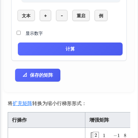
文本
+
-
重启
例
显示数字
计算
📐 保存的矩阵
将
扩充矩阵
转换为缩小行梯形形式：
行操作
增强矩阵