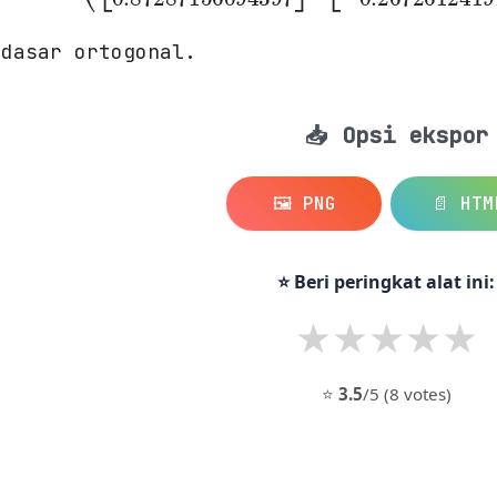
24829046386
-0.81649658092
 dasar ortogonal.
📥 Opsi ekspor
🖼️ PNG
📄 HTM
⭐ Beri peringkat alat ini:
★
★
★
★
★
⭐
3.5
/5 (8 votes)