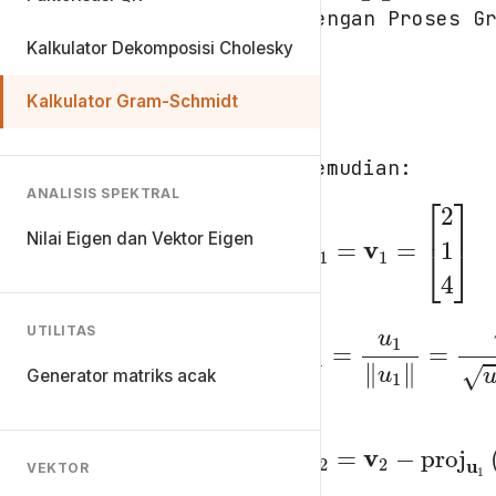
[
3
2
8
]
Dengan Proses G
Kalkulator Dekomposisi Cholesky
u
k
=
v
k
Kalkulator Gram-Schmidt
kemudian:
ANALISIS SPEKTRAL
Nilai Eigen dan Vektor Eigen
u
1
=
v
1
=
[
2
1
4
]
UTILITAS
Generator matriks acak
e
1
=
u
1
∥
u
1
∥
=
[
]
0.43643
VEKTOR
u
2
=
v
2
−
pro