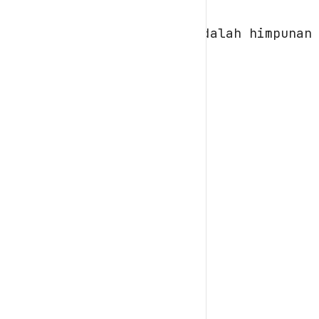
[
-0.408
adalah himpunan