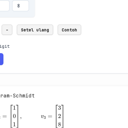
-
Setel ulang
Contoh
igit
Gram-Schmidt
[
1
0
1
]
,
v
2
=
,
v
3
=