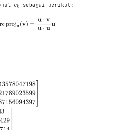
gonal
sebagai berikut:
here
proj
u
(
v
)
=
u
⋅
v
u
⋅
u
u
0.87287156094397