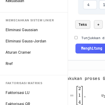
Kekuasaan
MEMECAHKAN SISTEM LINIER
Teks
+
Eliminasi Gaussian
Tunjukkan d
Eliminasi Gauss-Jordan
Menghitung
Aturan Cramer
Rref
Lakukan proses 
FAKTORISASI MATRIKS
Faktorisasi LU
[
2
1
4
]
v
1
=
Faktorisasi QR